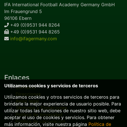
IFA International Football Academy Germany GmbH
Im Frauengrund 5
96106 Ebern
+49 (0)9531 944 8264
+49 (0)9531 944 8265
info@ifagermany.com
Enlaces
Utilizamos cookies y servicios de terceros
Contacto
Direcciones
Utilizamos cookies y otros servicios de terceros para
Aviso legal
brindarle la mejor experiencia de usuario posible. Para
Términos y Condiciones
utilizar todas las funciones de nuestro sitio web, debe
Política de privacidad
aceptar el uso de cookies y servicios. Para obtener
Política de cancelación
más información, visite nuestra página
Política de