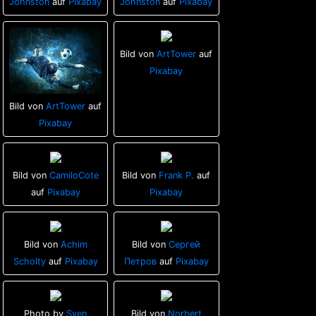
Johnston
auf
Pixabay
Johnston
auf
Pixabay
Bild von
ArtTower
auf
Pixabay
Bild von
ArtTower
auf
Pixabay
Bild von
CamiloCote
Bild von
Frank P.
auf
auf
Pixabay
Pixabay
Bild von
Achim
Bild von
Сергей
Scholty
auf
Pixabay
Петров
auf
Pixabay
Photo by
Sven
Bild von
Norbert