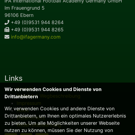
IFA International Football Academy Germany GmbH
Im Frauengrund 5
96106 Ebern
+49 (0)9531 944 8264
+49 (0)9531 944 8265
info@ifagermany.com
Links
Kontakt
Wir verwenden Cookies und Dienste von
Anfahrt & Wegbeschreibung
Drittanbietern
Impressum
Wir verwenden Cookies und andere Dienste von
AGBs
Drittanbietern, um Ihnen ein optimales Nutzererlebnis
Datenschutz
zu bieten. Um alle Möglichkeiten unserer Webseite
Widerrufsbelehrung
nutzen zu können, müssen Sie der Nutzung von