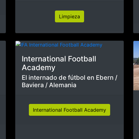
Nuestsros outfits
Outfits para entrenadores y
jugadores.
Outfits
Muchas manos - final
rápido
Agradecemos a los ayudantes
de DJK Wülfershausen /