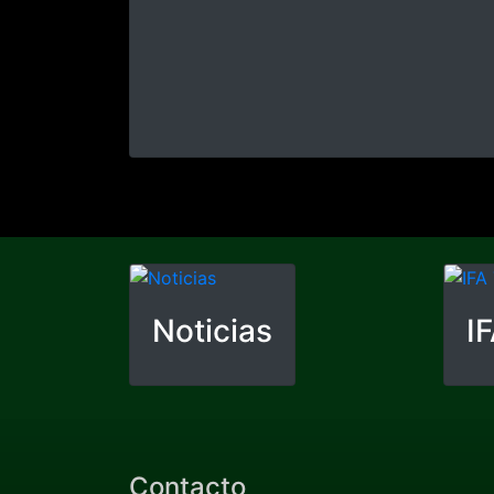
Construction progress
Renovación de nuestros
edificios
Avanzan las obras de
renovación
Renovación