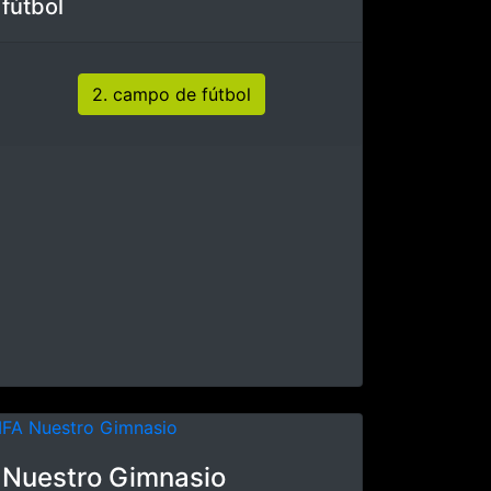
COMER BIEN - SENTIRSE
BIEN
Comer y beber mantienen
juntos el cuerpo y el alma
Nutrición sana
Desarrollo de un segundo
campo de fútbol