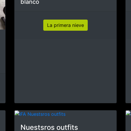
IFA Germany - Vida
cotidiana
IFA Germany - EVida cotidiana
... el lavado y la limpieza
también son parte de esto
Vida cotidiana
Deja que nieve, Deja que
nieve ... ♪ ♫ ♪ ♪ ♫ ♫ ♪