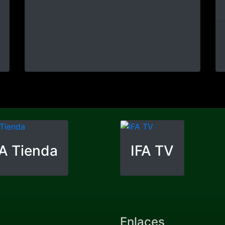
Burghausen
Limpieza
International Football
Academy
El internado de fútbol en Ebern /
Baviera / Alemania
International Football Academy