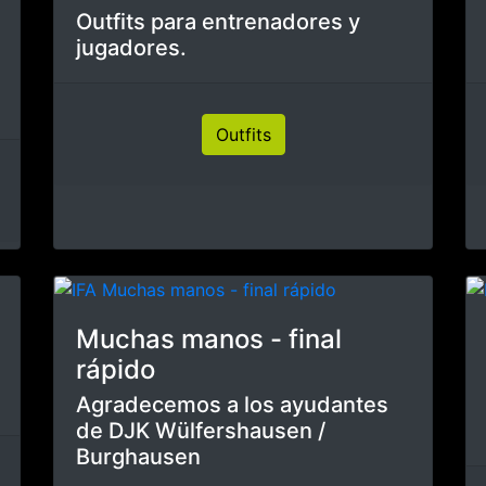
El comienzo del invierno es
blanco
La primera nieve