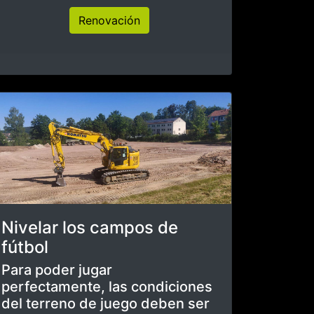
Nuestro Gimnasio
Acaban de llegar las primeras
máquinas del gimnasio
El Gimnasio
Obras interiores del
edificio
Fotos de nuestro trabajo en
interiores