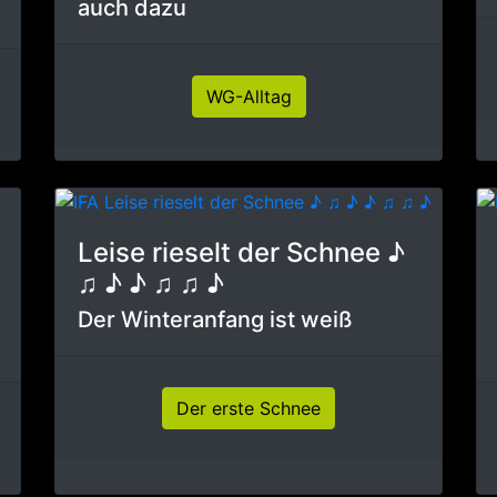
auch dazu
WG-Alltag
Leise rieselt der Schnee ♪
♫ ♪ ♪ ♫ ♫ ♪
Der Winteranfang ist weiß
Der erste Schnee