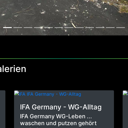
lerien
IFA Germany - WG-Alltag
IFA Germany WG-Leben ...
waschen und putzen gehört