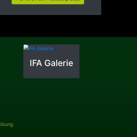
IFA Galerie
eibung