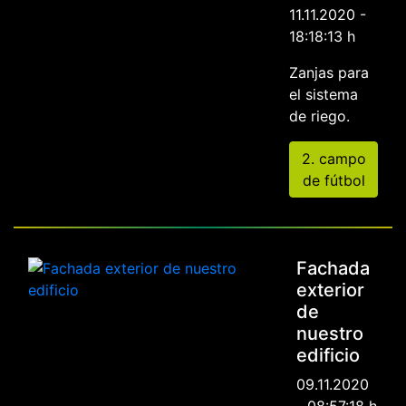
11.11.2020 -
18:18:13 h
Zanjas para
el sistema
de riego.
2. campo
de fútbol
Fachada
exterior
de
nuestro
edificio
09.11.2020