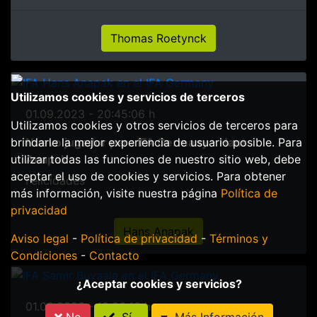
Thomas Roetynck
Utilizamos cookies y servicios de terceros
01.09.2023 - 20:45:06 h
Utilizamos cookies y otros servicios de terceros para
Nuevo jugador para IFA Germany - Hans
brindarle la mejor experiencia de usuario posible. Para
Anapak
utilizar todas las funciones de nuestro sitio web, debe
aceptar el uso de cookies y servicios. Para obtener
Felicidades
más información, visite nuestra página
Política de
privacidad
Hans Anapak
Aviso legal
-
Política de privacidad
-
Términos y
Condiciones
-
Contacto
¿Aceptar cookies y servicios?
01.09.2023 - 12:06:18 h