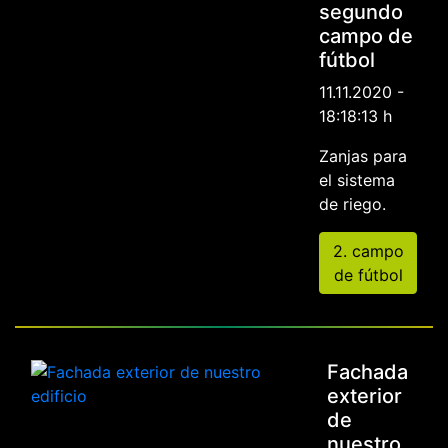
segundo
campo de
fútbol
11.11.2020 -
18:18:13 h
Zanjas para
el sistema
de riego.
2. campo
de fútbol
Fachada
exterior
de
nuestro