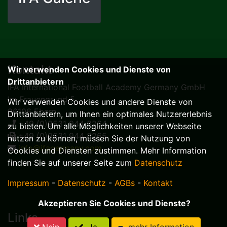
Kontakt
Wir verwenden Cookies und Dienste von
Drittanbietern
IFA International Football Academy Germany GmbH
Im Frauengrund 5
Wir verwenden Cookies und andere Dienste von
96106 Ebern
Drittanbietern, um Ihnen ein optimales Nutzererlebnis
+49 (0)9531 944 8264
zu bieten. Um alle Möglichkeiten unserer Webseite
+49 (0)9531 944 8265
nutzen zu können, müssen Sie der Nutzung von
info@ifagermany.com
Cookies und Diensten zustimmen. Mehr Information
finden Sie auf unserer Seite zum
Datenschutz
Impressum
-
Datenschutz
-
AGBs
-
Kontakt
Akzeptieren Sie Cookies und Dienste?
Links